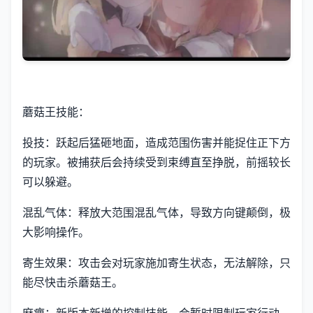
蘑菇王技能：
投技：跃起后猛砸地面，造成范围伤害并能捉住正下方
的玩家。被捕获后会持续受到束缚直至挣脱，前摇较长
可以躲避。
混乱气体：释放大范围混乱气体，导致方向键颠倒，极
大影响操作。
寄生效果：攻击会对玩家施加寄生状态，无法解除，只
能尽快击杀蘑菇王。
麻痹：新版本新增的控制技能，会暂时限制玩家行动。