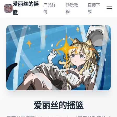
爱丽丝的摇
产品详
游玩教
直接下
情
程
载
篮
爱丽丝的摇篮