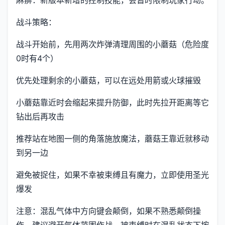
战斗策略：
战斗开始前，先用两次炸弹清理周围的小蘑菇（危险度
0时有4个）
优先处理剩余的小蘑菇，可以在远处用箭或火球摧毁
小蘑菇靠近时会缩起来提升防御，此时先拉开距离等它
钻出后再攻击
推荐站在地图一侧的角落施放魔法，蘑菇王靠近就移动
到另一边
避免被捉住，如果不幸被束缚且有魔力，立即使用圣光
爆发
注意：混乱气体中方向键会颠倒，如果不熟悉颠倒操
作，建议避开气体范围作战。被束缚时在混乱状态下按