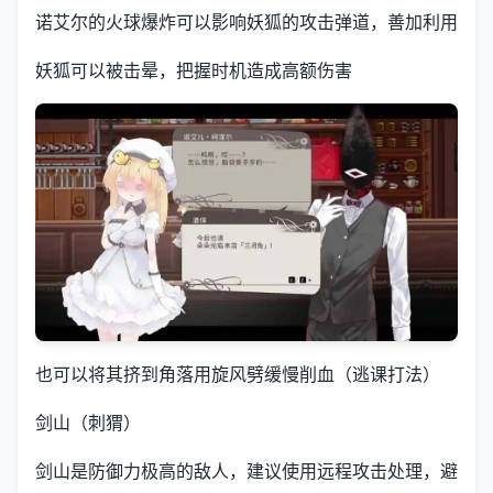
诺艾尔的火球爆炸可以影响妖狐的攻击弹道，善加利用
妖狐可以被击晕，把握时机造成高额伤害
也可以将其挤到角落用旋风劈缓慢削血（逃课打法）
剑山（刺猬）
剑山是防御力极高的敌人，建议使用远程攻击处理，避