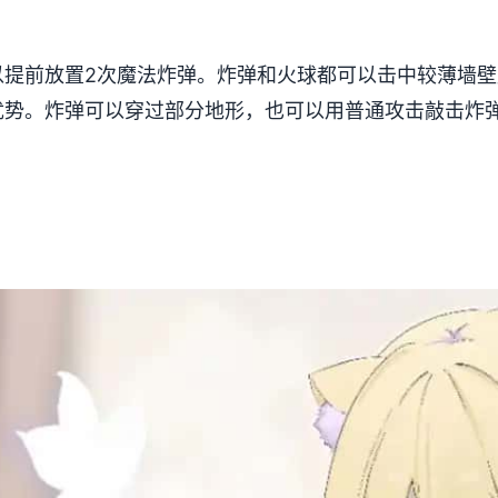
以提前放置2次魔法炸弹。炸弹和火球都可以击中较薄墙
优势。炸弹可以穿过部分地形，也可以用普通攻击敲击炸