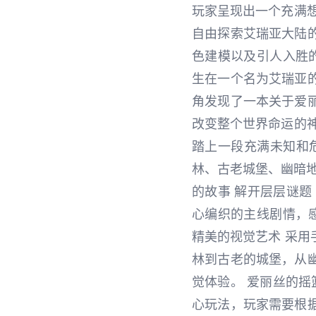
玩家呈现出一个充满
自由探索艾瑞亚大陆
色建模以及引人入胜
生在一个名为艾瑞亚
角发现了一本关于爱
改变整个世界命运的
踏上一段充满未知和危
林、古老城堡、幽暗地
的故事 解开层层谜题
心编织的主线剧情，
精美的视觉艺术 采
林到古老的城堡，从
觉体验。 爱丽丝的摇
心玩法，玩家需要根