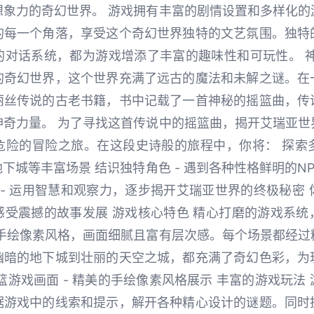
想象力的奇幻世界。 游戏拥有丰富的剧情设置和多样化的
的每一个角落，享受这个奇幻世界独特的文艺氛围。独特
的对话系统，都为游戏增添了丰富的趣味性和可玩性。 神
的奇幻世界，这个世界充满了远古的魔法和未解之谜。在
丽丝传说的古老书籍，书中记载了一首神秘的摇篮曲，传
神奇力量。 为了寻找这首传说中的摇篮曲，揭开艾瑞亚世
险的冒险之旅。在这段史诗般的旅程中，你将： 探索多
下城等丰富场景 结识独特角色 - 遇到各种性格鲜明的N
 - 运用智慧和观察力，逐步揭开艾瑞亚世界的终极秘密 体
感受震撼的故事发展 游戏核心特色 精心打磨的游戏系统
用手绘像素风格，画面细腻且富有层次感。每个场景都经过
幽暗的地下城到壮丽的天空之城，都充满了奇幻色彩，为
篮游戏画面 - 精美的手绘像素风格展示 丰富的游戏玩法
据游戏中的线索和提示，解开各种精心设计的谜题。同时