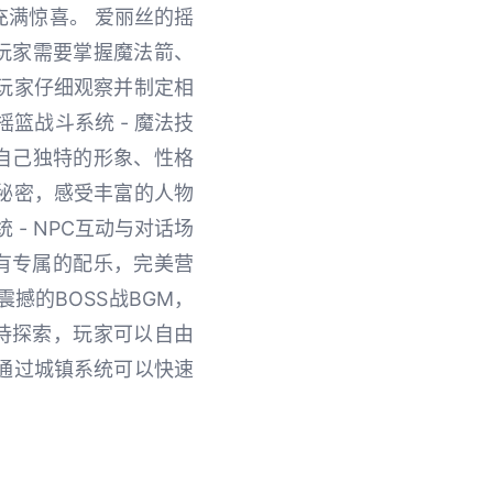
满惊喜。 爱丽丝的摇
，玩家需要掌握魔法箭、
玩家仔细观察并制定相
篮战斗系统 - 魔法技
有自己独特的形象、性格
秘密，感受丰富的人物
- NPC互动与对话场
有专属的配乐，完美营
撼的BOSS战BGM，
待探索，玩家可以自由
通过城镇系统可以快速