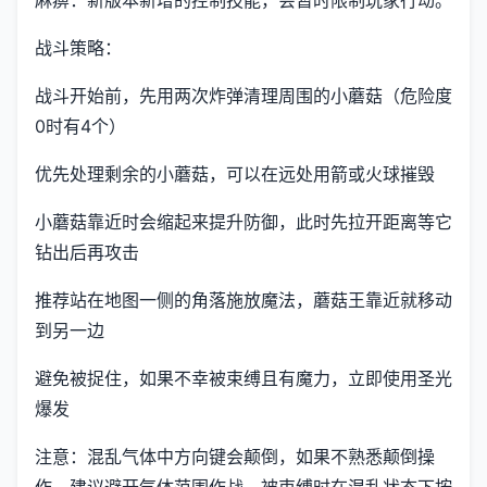
战斗策略：
战斗开始前，先用两次炸弹清理周围的小蘑菇（危险度
0时有4个）
优先处理剩余的小蘑菇，可以在远处用箭或火球摧毁
小蘑菇靠近时会缩起来提升防御，此时先拉开距离等它
钻出后再攻击
推荐站在地图一侧的角落施放魔法，蘑菇王靠近就移动
到另一边
避免被捉住，如果不幸被束缚且有魔力，立即使用圣光
爆发
注意：混乱气体中方向键会颠倒，如果不熟悉颠倒操
作，建议避开气体范围作战。被束缚时在混乱状态下按