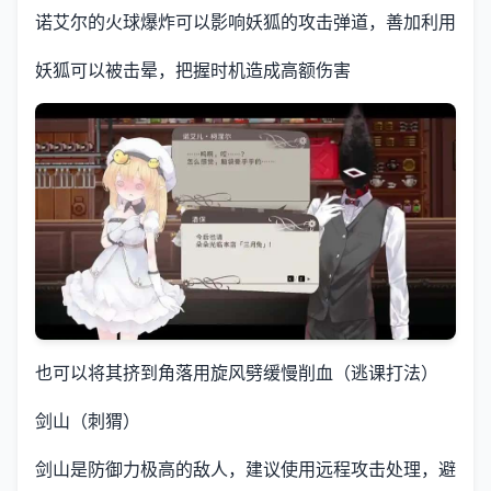
诺艾尔的火球爆炸可以影响妖狐的攻击弹道，善加利用
妖狐可以被击晕，把握时机造成高额伤害
也可以将其挤到角落用旋风劈缓慢削血（逃课打法）
剑山（刺猬）
剑山是防御力极高的敌人，建议使用远程攻击处理，避