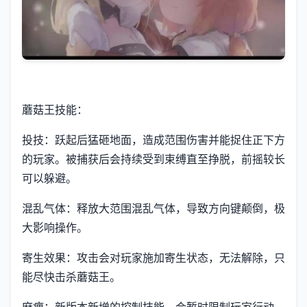
蘑菇王技能：
投技：跃起后猛砸地面，造成范围伤害并能捉住正下方
的玩家。被捕获后会持续受到束缚直至挣脱，前摇较长
可以躲避。
混乱气体：释放大范围混乱气体，导致方向键颠倒，极
大影响操作。
寄生效果：攻击会对玩家施加寄生状态，无法解除，只
能尽快击杀蘑菇王。
麻痹：新版本新增的控制技能，会暂时限制玩家行动。