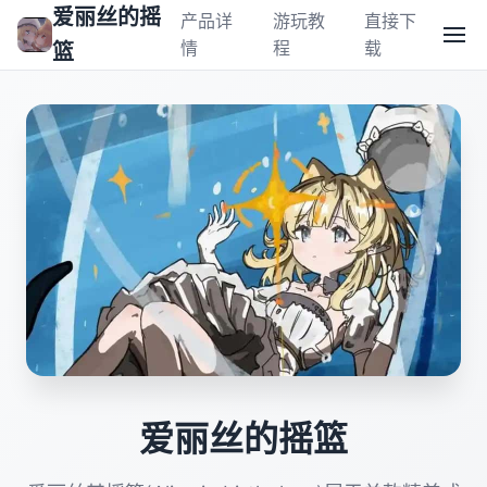
爱丽丝的摇
产品详
游玩教
直接下
情
程
载
篮
爱丽丝的摇篮