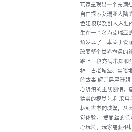
玩家呈现出一个充满
自由探索艾瑞亚大陆
色建模以及引人入胜
生在一个名为艾瑞亚
角发现了一本关于爱
改变整个世界命运的
踏上一段充满未知和危
林、古老城堡、幽暗地
的故事 解开层层谜题
心编织的主线剧情，
精美的视觉艺术 采
林到古老的城堡，从
觉体验。 爱丽丝的摇
心玩法，玩家需要根