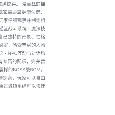
满惊喜。 爱丽丝的摇
，玩家需要掌握魔法箭、
玩家仔细观察并制定相
篮战斗系统 - 魔法技
有自己独特的形象、性格
秘密，感受丰富的人物
- NPC互动与对话场
有专属的配乐，完美营
撼的BOSS战BGM，
待探索，玩家可以自由
通过城镇系统可以快速