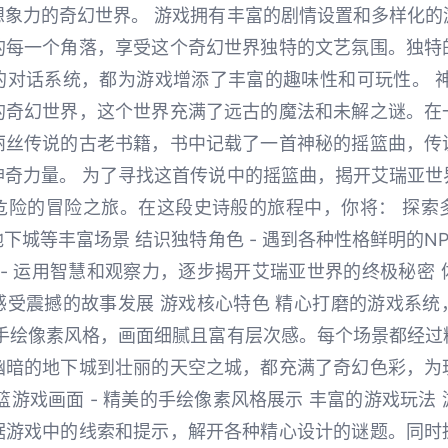
想象力的奇幻世界。 游戏拥有丰富的剧情设置和多样化的
的每一个角落，享受这个奇幻世界独特的文艺氛围。独特
的对话系统，都为游戏增添了丰富的趣味性和可玩性。 神
的奇幻世界，这个世界充满了远古的魔法和未解之谜。在
丽丝传说的古老书籍，书中记载了一首神秘的摇篮曲，传
神奇力量。 为了寻找这首传说中的摇篮曲，揭开艾瑞亚世
险的冒险之旅。在这段史诗般的旅程中，你将： 探索多
下城等丰富场景 结识独特角色 - 遇到各种性格鲜明的N
 - 运用智慧和观察力，逐步揭开艾瑞亚世界的终极秘密 体
感受震撼的故事发展 游戏核心特色 精心打磨的游戏系统
用手绘像素风格，画面细腻且富有层次感。每个场景都经过
幽暗的地下城到壮丽的天空之城，都充满了奇幻色彩，为
篮游戏画面 - 精美的手绘像素风格展示 丰富的游戏玩法
据游戏中的线索和提示，解开各种精心设计的谜题。同时