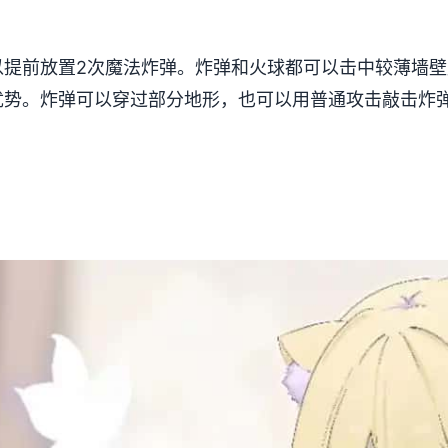
以提前放置2次魔法炸弹。炸弹和火球都可以击中较薄墙
优势。炸弹可以穿过部分地形，也可以用普通攻击敲击炸