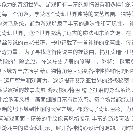
想象力的奇幻世界。 游戏拥有丰富的剧情设置和多样化的
的每一个角落，享受这个奇幻世界独特的文艺氛围。独特
的对话系统，都为游戏增添了丰富的趣味性和可玩性。 神
的奇幻世界，这个世界充满了远古的魔法和未解之谜。在
丽丝传说的古老书籍，书中记载了一首神秘的摇篮曲，传
神奇力量。 为了寻找这首传说中的摇篮曲，揭开艾瑞亚世
险的冒险之旅。在这段史诗般的旅程中，你将： 探索多
下城等丰富场景 结识独特角色 - 遇到各种性格鲜明的N
 - 运用智慧和观察力，逐步揭开艾瑞亚世界的终极秘密 体
感受震撼的故事发展 游戏核心特色 精心打磨的游戏系统
用手绘像素风格，画面细腻且富有层次感。每个场景都经过
幽暗的地下城到壮丽的天空之城，都充满了奇幻色彩，为
篮游戏画面 - 精美的手绘像素风格展示 丰富的游戏玩法
据游戏中的线索和提示，解开各种精心设计的谜题。同时