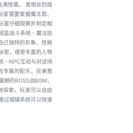
满惊喜。 爱丽丝的摇
，玩家需要掌握魔法箭、
玩家仔细观察并制定相
篮战斗系统 - 魔法技
有自己独特的形象、性格
秘密，感受丰富的人物
- NPC互动与对话场
有专属的配乐，完美营
撼的BOSS战BGM，
待探索，玩家可以自由
通过城镇系统可以快速