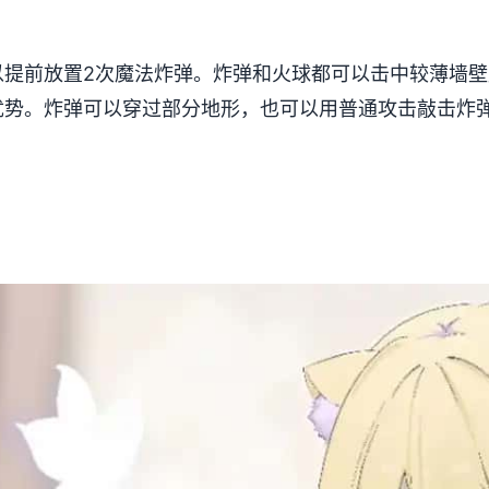
以提前放置2次魔法炸弹。炸弹和火球都可以击中较薄墙
优势。炸弹可以穿过部分地形，也可以用普通攻击敲击炸