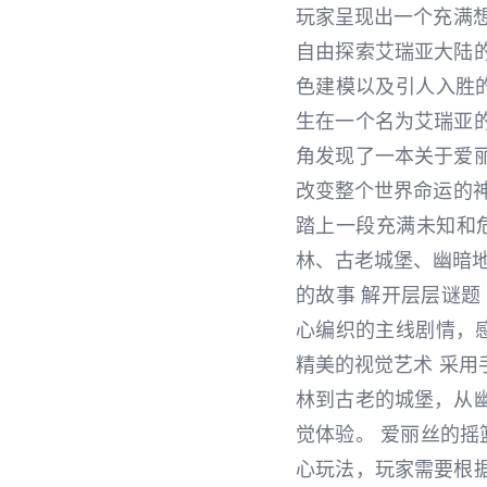
玩家呈现出一个充满
自由探索艾瑞亚大陆
色建模以及引人入胜
生在一个名为艾瑞亚
角发现了一本关于爱
改变整个世界命运的
踏上一段充满未知和危
林、古老城堡、幽暗地
的故事 解开层层谜题
心编织的主线剧情，
精美的视觉艺术 采
林到古老的城堡，从
觉体验。 爱丽丝的摇
心玩法，玩家需要根