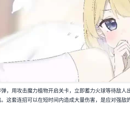
炸弹，用攻击魔力植物开启关卡，立即蓄力火球等待敌人
出。这套连招可以在短时间内造成大量伤害，是应对强敌