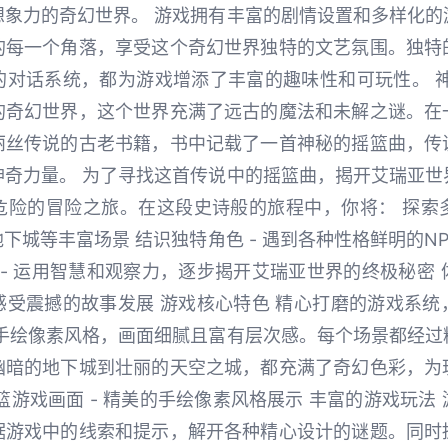
想象力的奇幻世界。 游戏拥有丰富的剧情设置和多样化的
的每一个角落，享受这个奇幻世界独特的文艺氛围。独特
的对话系统，都为游戏增添了丰富的趣味性和可玩性。 神
的奇幻世界，这个世界充满了远古的魔法和未解之谜。在
丽丝传说的古老书籍，书中记载了一首神秘的摇篮曲，传
神奇力量。 为了寻找这首传说中的摇篮曲，揭开艾瑞亚世
险的冒险之旅。在这段史诗般的旅程中，你将： 探索多
下城等丰富场景 结识独特角色 - 遇到各种性格鲜明的N
 - 运用智慧和观察力，逐步揭开艾瑞亚世界的终极秘密 体
感受震撼的故事发展 游戏核心特色 精心打磨的游戏系统
用手绘像素风格，画面细腻且富有层次感。每个场景都经过
幽暗的地下城到壮丽的天空之城，都充满了奇幻色彩，为
篮游戏画面 - 精美的手绘像素风格展示 丰富的游戏玩法
据游戏中的线索和提示，解开各种精心设计的谜题。同时