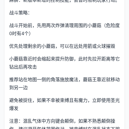
战斗策略：
战斗开始前，先用两次炸弹清理周围的小蘑菇（危险度
0时有4个）
优先处理剩余的小蘑菇，可以在远处用箭或火球摧毁
小蘑菇靠近时会缩起来提升防御，此时先拉开距离等它
钻出后再攻击
推荐站在地图一侧的角落施放魔法，蘑菇王靠近就移动
到另一边
避免被捉住，如果不幸被束缚且有魔力，立即使用圣光
爆发
注意：混乱气体中方向键会颠倒，如果不熟悉颠倒操
作，建议避开气体范围作战。被束缚时在混乱状态下按