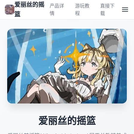
爱丽丝的摇
产品详
游玩教
直接下
情
程
载
篮
爱丽丝的摇篮