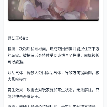
蘑菇王技能：
投技：跃起后猛砸地面，造成范围伤害并能捉住正下方
的玩家。被捕获后会持续受到束缚直至挣脱，前摇较长
可以躲避。
混乱气体：释放大范围混乱气体，导致方向键颠倒，极
大影响操作。
寄生效果：攻击会对玩家施加寄生状态，无法解除，只
能尽快击杀蘑菇王。
麻痹：新版本新增的控制技能，会暂时限制玩家行动。