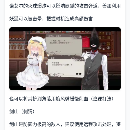
诺艾尔的火球爆炸可以影响妖狐的攻击弹道，善加利用
妖狐可以被击晕，把握时机造成高额伤害
也可以将其挤到角落用旋风劈缓慢削血（逃课打法）
剑山（刺猬）
剑山是防御力极高的敌人，建议使用远程攻击处理，避