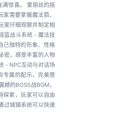
满惊喜。 爱丽丝的摇
，玩家需要掌握魔法箭、
玩家仔细观察并制定相
篮战斗系统 - 魔法技
有自己独特的形象、性格
秘密，感受丰富的人物
- NPC互动与对话场
有专属的配乐，完美营
撼的BOSS战BGM，
待探索，玩家可以自由
通过城镇系统可以快速