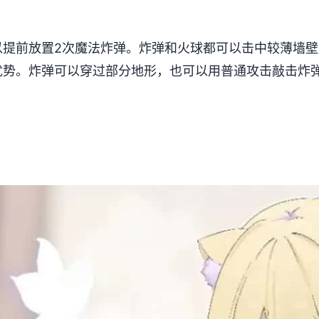
以提前放置2次魔法炸弹。炸弹和火球都可以击中较薄墙
优势。炸弹可以穿过部分地形，也可以用普通攻击敲击炸