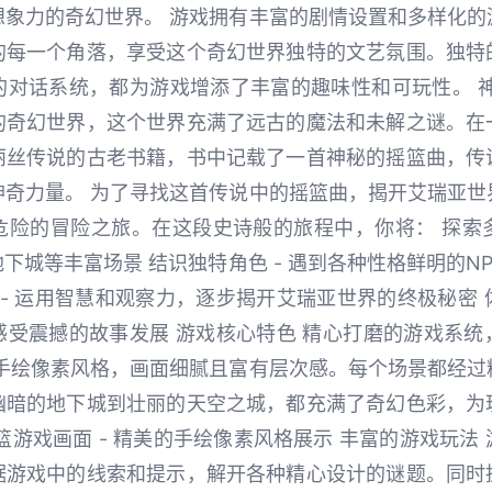
想象力的奇幻世界。 游戏拥有丰富的剧情设置和多样化的
的每一个角落，享受这个奇幻世界独特的文艺氛围。独特
的对话系统，都为游戏增添了丰富的趣味性和可玩性。 神
的奇幻世界，这个世界充满了远古的魔法和未解之谜。在
丽丝传说的古老书籍，书中记载了一首神秘的摇篮曲，传
神奇力量。 为了寻找这首传说中的摇篮曲，揭开艾瑞亚世
险的冒险之旅。在这段史诗般的旅程中，你将： 探索多
下城等丰富场景 结识独特角色 - 遇到各种性格鲜明的N
 - 运用智慧和观察力，逐步揭开艾瑞亚世界的终极秘密 体
感受震撼的故事发展 游戏核心特色 精心打磨的游戏系统
用手绘像素风格，画面细腻且富有层次感。每个场景都经过
幽暗的地下城到壮丽的天空之城，都充满了奇幻色彩，为
篮游戏画面 - 精美的手绘像素风格展示 丰富的游戏玩法
据游戏中的线索和提示，解开各种精心设计的谜题。同时