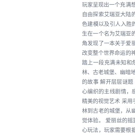
玩家呈现出一个充满
自由探索艾瑞亚大陆
色建模以及引人入胜
生在一个名为艾瑞亚
角发现了一本关于爱
改变整个世界命运的
踏上一段充满未知和危
林、古老城堡、幽暗地
的故事 解开层层谜题
心编织的主线剧情，
精美的视觉艺术 采
林到古老的城堡，从
觉体验。 爱丽丝的摇
心玩法，玩家需要根