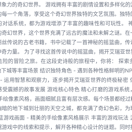
想象力的奇幻世界。 游戏拥有丰富的剧情设置和多样化的
的每一个角落，享受这个奇幻世界独特的文艺氛围。独特
的对话系统，都为游戏增添了丰富的趣味性和可玩性。 神
的奇幻世界，这个世界充满了远古的魔法和未解之谜。在
丽丝传说的古老书籍，书中记载了一首神秘的摇篮曲，传
神奇力量。 为了寻找这首传说中的摇篮曲，揭开艾瑞亚世
险的冒险之旅。在这段史诗般的旅程中，你将： 探索多
下城等丰富场景 结识独特角色 - 遇到各种性格鲜明的N
 - 运用智慧和观察力，逐步揭开艾瑞亚世界的终极秘密 体
感受震撼的故事发展 游戏核心特色 精心打磨的游戏系统
用手绘像素风格，画面细腻且富有层次感。每个场景都经过
幽暗的地下城到壮丽的天空之城，都充满了奇幻色彩，为
篮游戏画面 - 精美的手绘像素风格展示 丰富的游戏玩法
据游戏中的线索和提示，解开各种精心设计的谜题。同时