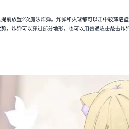
以提前放置2次魔法炸弹。炸弹和火球都可以击中较薄墙
优势。炸弹可以穿过部分地形，也可以用普通攻击敲击炸