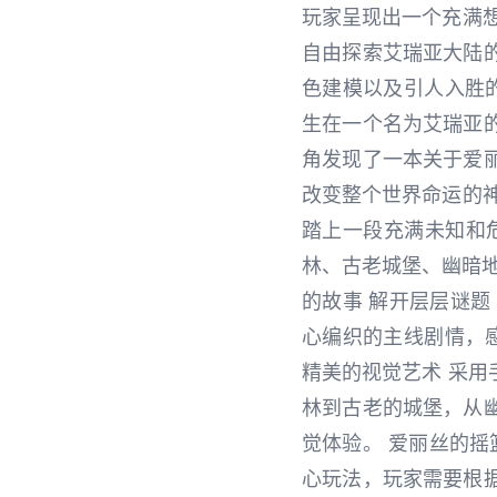
玩家呈现出一个充满
自由探索艾瑞亚大陆
色建模以及引人入胜
生在一个名为艾瑞亚
角发现了一本关于爱
改变整个世界命运的
踏上一段充满未知和危
林、古老城堡、幽暗地
的故事 解开层层谜题
心编织的主线剧情，
精美的视觉艺术 采
林到古老的城堡，从
觉体验。 爱丽丝的摇
心玩法，玩家需要根