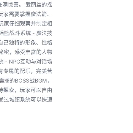
满惊喜。 爱丽丝的摇
，玩家需要掌握魔法箭、
玩家仔细观察并制定相
篮战斗系统 - 魔法技
有自己独特的形象、性格
秘密，感受丰富的人物
- NPC互动与对话场
有专属的配乐，完美营
撼的BOSS战BGM，
待探索，玩家可以自由
通过城镇系统可以快速