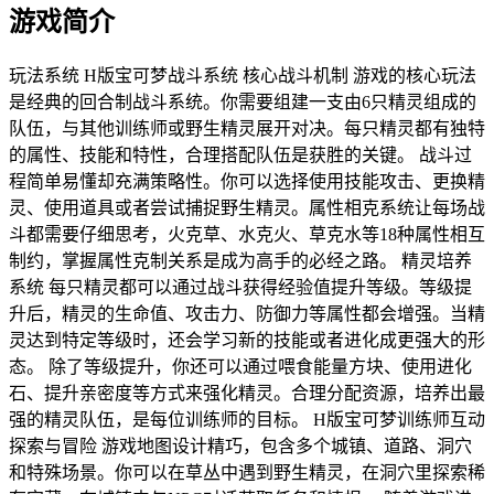
游戏简介
玩法系统 H版宝可梦战斗系统 核心战斗机制 游戏的核心玩法
是经典的回合制战斗系统。你需要组建一支由6只精灵组成的
队伍，与其他训练师或野生精灵展开对决。每只精灵都有独特
的属性、技能和特性，合理搭配队伍是获胜的关键。 战斗过
程简单易懂却充满策略性。你可以选择使用技能攻击、更换精
灵、使用道具或者尝试捕捉野生精灵。属性相克系统让每场战
斗都需要仔细思考，火克草、水克火、草克水等18种属性相互
制约，掌握属性克制关系是成为高手的必经之路。 精灵培养
系统 每只精灵都可以通过战斗获得经验值提升等级。等级提
升后，精灵的生命值、攻击力、防御力等属性都会增强。当精
灵达到特定等级时，还会学习新的技能或者进化成更强大的形
态。 除了等级提升，你还可以通过喂食能量方块、使用进化
石、提升亲密度等方式来强化精灵。合理分配资源，培养出最
强的精灵队伍，是每位训练师的目标。 H版宝可梦训练师互动
探索与冒险 游戏地图设计精巧，包含多个城镇、道路、洞穴
和特殊场景。你可以在草丛中遇到野生精灵，在洞穴里探索稀