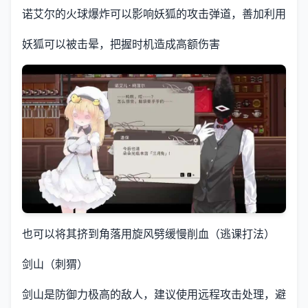
诺艾尔的火球爆炸可以影响妖狐的攻击弹道，善加利用
妖狐可以被击晕，把握时机造成高额伤害
也可以将其挤到角落用旋风劈缓慢削血（逃课打法）
剑山（刺猬）
剑山是防御力极高的敌人，建议使用远程攻击处理，避