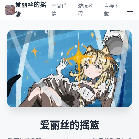
爱丽丝的摇
产品详
游玩教
直接下
情
程
载
篮
爱丽丝的摇篮