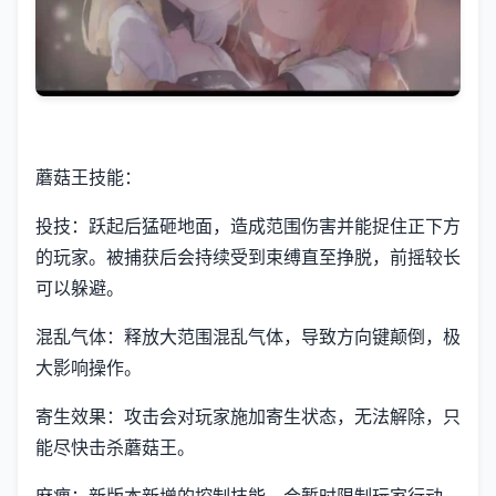
蘑菇王技能：
投技：跃起后猛砸地面，造成范围伤害并能捉住正下方
的玩家。被捕获后会持续受到束缚直至挣脱，前摇较长
可以躲避。
混乱气体：释放大范围混乱气体，导致方向键颠倒，极
大影响操作。
寄生效果：攻击会对玩家施加寄生状态，无法解除，只
能尽快击杀蘑菇王。
麻痹：新版本新增的控制技能，会暂时限制玩家行动。