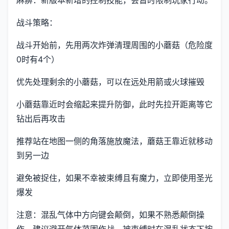
战斗策略：
战斗开始前，先用两次炸弹清理周围的小蘑菇（危险度
0时有4个）
优先处理剩余的小蘑菇，可以在远处用箭或火球摧毁
小蘑菇靠近时会缩起来提升防御，此时先拉开距离等它
钻出后再攻击
推荐站在地图一侧的角落施放魔法，蘑菇王靠近就移动
到另一边
避免被捉住，如果不幸被束缚且有魔力，立即使用圣光
爆发
注意：混乱气体中方向键会颠倒，如果不熟悉颠倒操
作，建议避开气体范围作战。被束缚时在混乱状态下按