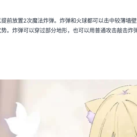
以提前放置2次魔法炸弹。炸弹和火球都可以击中较薄墙
优势。炸弹可以穿过部分地形，也可以用普通攻击敲击炸