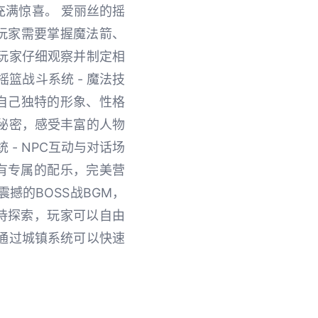
满惊喜。 爱丽丝的摇
，玩家需要掌握魔法箭、
玩家仔细观察并制定相
篮战斗系统 - 魔法技
有自己独特的形象、性格
秘密，感受丰富的人物
- NPC互动与对话场
有专属的配乐，完美营
撼的BOSS战BGM，
待探索，玩家可以自由
通过城镇系统可以快速