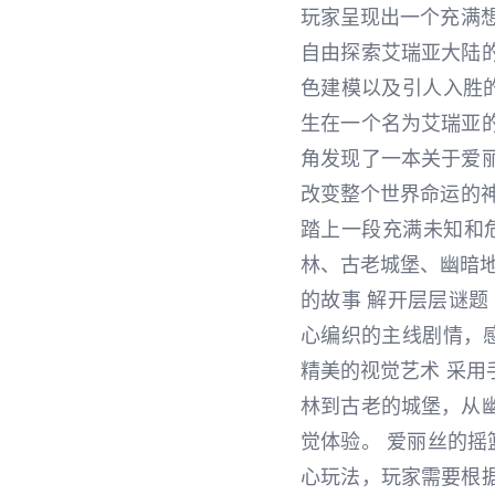
玩家呈现出一个充满
自由探索艾瑞亚大陆
色建模以及引人入胜
生在一个名为艾瑞亚
角发现了一本关于爱
改变整个世界命运的
踏上一段充满未知和危
林、古老城堡、幽暗地
的故事 解开层层谜题
心编织的主线剧情，
精美的视觉艺术 采
林到古老的城堡，从
觉体验。 爱丽丝的摇
心玩法，玩家需要根