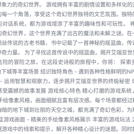
想象力的奇幻世界。 游戏拥有丰富的剧情设置和多样化的
的每一个角落，享受这个奇幻世界独特的文艺氛围。独特
的对话系统，都为游戏增添了丰富的趣味性和可玩性。 神
的奇幻世界，这个世界充满了远古的魔法和未解之谜。在
丽丝传说的古老书籍，书中记载了一首神秘的摇篮曲，传
神奇力量。 为了寻找这首传说中的摇篮曲，揭开艾瑞亚世
险的冒险之旅。在这段史诗般的旅程中，你将： 探索多
下城等丰富场景 结识独特角色 - 遇到各种性格鲜明的N
 - 运用智慧和观察力，逐步揭开艾瑞亚世界的终极秘密 体
感受震撼的故事发展 游戏核心特色 精心打磨的游戏系统
用手绘像素风格，画面细腻且富有层次感。每个场景都经过
幽暗的地下城到壮丽的天空之城，都充满了奇幻色彩，为
篮游戏画面 - 精美的手绘像素风格展示 丰富的游戏玩法
据游戏中的线索和提示，解开各种精心设计的谜题。同时