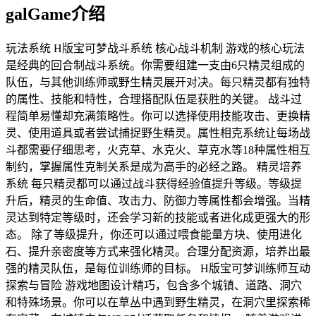
galGame介绍
玩法系统 H版宝可梦战斗系统 核心战斗机制 游戏的核心玩法
是经典的回合制战斗系统。你需要组建一支由6只精灵组成的
队伍，与其他训练师或野生精灵展开对决。每只精灵都有独特
的属性、技能和特性，合理搭配队伍是获胜的关键。 战斗过
程简单易懂却充满策略性。你可以选择使用技能攻击、更换精
灵、使用道具或者尝试捕捉野生精灵。属性相克系统让每场战
斗都需要仔细思考，火克草、水克火、草克水等18种属性相互
制约，掌握属性克制关系是成为高手的必经之路。 精灵培养
系统 每只精灵都可以通过战斗获得经验值提升等级。等级提
升后，精灵的生命值、攻击力、防御力等属性都会增强。当精
灵达到特定等级时，还会学习新的技能或者进化成更强大的形
态。 除了等级提升，你还可以通过喂食能量方块、使用进化
石、提升亲密度等方式来强化精灵。合理分配资源，培养出最
强的精灵队伍，是每位训练师的目标。 H版宝可梦训练师互动
探索与冒险 游戏地图设计精巧，包含多个城镇、道路、洞穴
和特殊场景。你可以在草丛中遇到野生精灵，在洞穴里探索稀