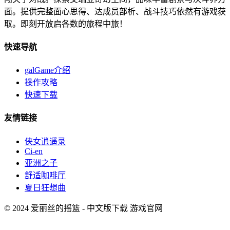
面。提供完整面心思得、达成员部析、战斗技巧依然有游戏获
取。即刻开放启各数的旅程中旅！
快速导航
galGame介绍
操作攻略
快速下载
友情链接
侠女逍遥录
Ci-en
亚洲之子
舒适咖啡厅
夏日狂想曲
© 2024 爱丽丝的摇篮 - 中文版下载 游戏官网