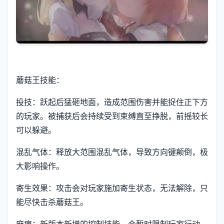
蘑菇王技能：
投技：跃起后猛砸地面，造成范围伤害并能捉住正下方
的玩家。被捕获后会持续受到束缚直至挣脱，前摇较长
可以躲避。
混乱气体：释放大范围混乱气体，导致方向键颠倒，极
大影响操作。
寄生效果：攻击会对玩家施加寄生状态，无法解除，只
能尽快击杀蘑菇王。
麻痹：新版本新增的控制技能，会暂时限制玩家行动。