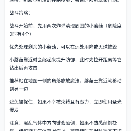
战斗策略：
战斗开始前，先用两次炸弹清理周围的小蘑菇（危险度
0时有4个）
优先处理剩余的小蘑菇，可以在远处用箭或火球摧毁
小蘑菇靠近时会缩起来提升防御，此时先拉开距离等它
钻出后再攻击
推荐站在地图一侧的角落施放魔法，蘑菇王靠近就移动
到另一边
避免被捉住，如果不幸被束缚且有魔力，立即使用圣光
爆发
注意：混乱气体中方向键会颠倒，如果不熟悉颠倒操
作，建议避开气体范围作战。被束缚时在混乱状态下按