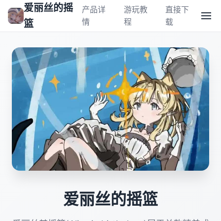
爱丽丝的摇
产品详
游玩教
直接下
情
程
载
篮
爱丽丝的摇篮