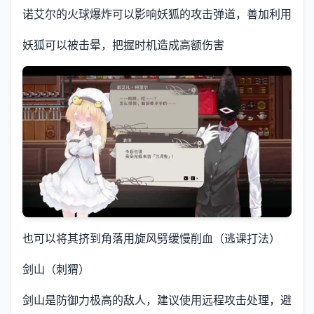
诺艾尔的火球爆炸可以影响妖狐的攻击弹道，善加利用
妖狐可以被击晕，把握时机造成高额伤害
也可以将其挤到角落用旋风劈缓慢削血（逃课打法）
剑山（刺猬）
剑山是防御力极高的敌人，建议使用远程攻击处理，避