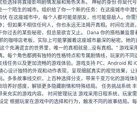
这些选择将直接影响剧情发展和角色关系。 神秘的身份 你是代号
处一个陌生的城市。组织给了你一个新的任务：在这座城市中潜
危机四伏 在这座城市中，每个人都可能是朋友，也可能是敌人。你
但如果不相信任何人，你也永远无法揭开真相。时间在流逝，记忆在
你过去的某些秘密，但总是欲言又止。 Dana 你的搭档兼监
真无邪的咖啡店老板，实际上可能掌握着这座城市最深的秘密。她的真
"在这个充满谎言的世界里，唯一的真相就是...没有真相。" 游
每个角色都拥有独特的性格特点和专属剧情线，玩家的不同选择会导
务以及更加流畅的游戏体验。游戏支持 PC、Android 和 
角色精心设计独特的外观和动作表现，呈现细腻真实的视觉效果，让
向。多条故事线交织，上百种选择分支，带来千变万化的游戏体验
动培养好感度，解锁更多隐藏剧情和特殊结局。 任务挑战系统 
带来充实的游戏内容。 时间管理玩法 游戏采用日程系统，玩家
局设定 根据玩家在游戏中的选择和行为，触发不同的故事结局。