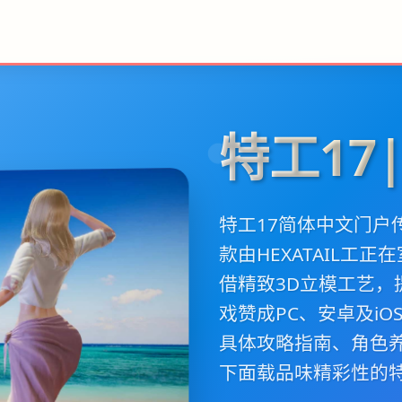
特工17|
特工17简体中文门户传
款由HEXATAIL工
借精致3D立模工艺
戏赞成PC、安卓及i
具体攻略指南、角色
下面载品味精彩性的