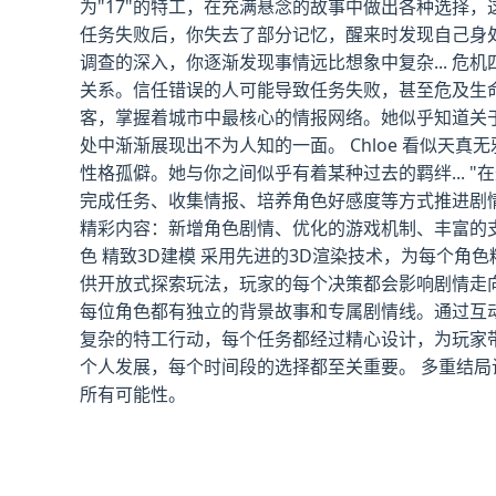
为"17"的特工，在充满悬念的故事中做出各种选择，
任务失败后，你失去了部分记忆，醒来时发现自己身
调查的深入，你逐渐发现事情远比想象中复杂... 
关系。信任错误的人可能导致任务失败，甚至危及生命；
客，掌握着城市中最核心的情报网络。她似乎知道关于
处中渐渐展现出不为人知的一面。 Chloe 看似天
性格孤僻。她与你之间似乎有着某种过去的羁绊... 
完成任务、收集情报、培养角色好感度等方式推进剧情。
精彩内容：新增角色剧情、优化的游戏机制、丰富的支线任
色 精致3D建模 采用先进的3D渲染技术，为每个
供开放式探索玩法，玩家的每个决策都会影响剧情走
每位角色都有独立的背景故事和专属剧情线。通过互
复杂的特工行动，每个任务都经过精心设计，为玩家
个人发展，每个时间段的选择都至关重要。 多重结
所有可能性。