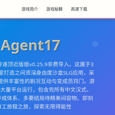
游戏简介
游戏秘籍
高速下载
Agent17
递顶近版版v0.25.9非费导入。这属于3
正在室打造之间资深身由度沙盒SLG应用，采
，提供丰富性的剧况互动与变成员窍门。游
OS大量平台运行，包含完所有中文汉式、
养成体系、多要结局待精美间容物。即刻
特工旅程之旅，探索无限得能性